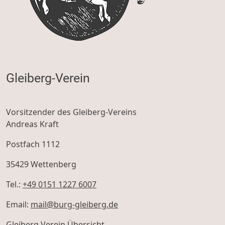
Gleiberg-Verein
Vorsitzender des Gleiberg-Vereins
Andreas Kraft
Postfach 1112
35429 Wettenberg
Tel.:
+49 0151 1227 6007
LÖSCHEN.
Email:
mail@burg-gleiberg.
de
Gleiberg Verein Übersicht